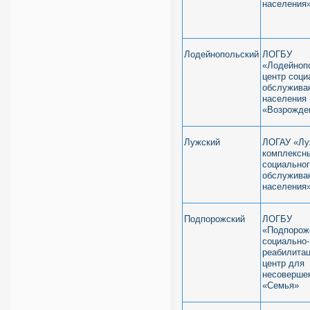
населения
Лодейнопольский
ЛОГБУ
«Лодейноп
центр соци
обслужива
населени
«Возрожде
Лужский
ЛОГАУ «Лу
комплексн
социально
обслужива
населения
Подпорожский
ЛОГБУ
«Подпорож
социально-
реабилита
центр для
несоверше
«Семья»