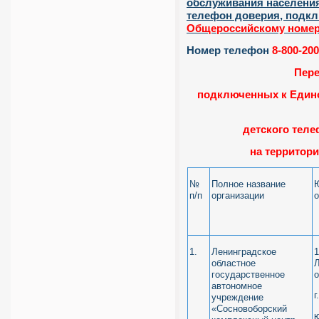
обслуживания населения
телефон доверия
, подк
Общероссийскому номер
Номер телефон
8-800-20
Пере
подключенных к Един
детского теле
на территор
№
Полное название
п/п
организации
о
1.
Ленинградское
1
областное
Л
государственное
о
автономное
г
учреждение
«Сосновоборский
ю