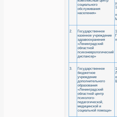
комплексный центр
у
социального
1
обслуживания
населения»
п
М
2.
Государственное
1
казенное учреждение
П
здравоохранения
п
«Ленинградский
областной
психоневрологический
диспансер»
3.
Государственное
1
бюджетное
Л
учреждение
о
дополнительного
Ш
образования
«Ленинградский
областной центр
психолого-
педагогической,
медицинской и
социальной помощи»