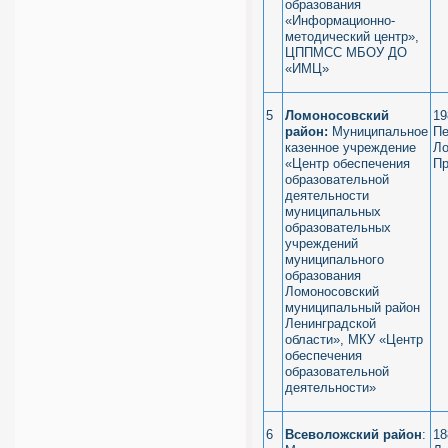
образования
«Информационно-
методический центр»,
ЦППМСС МБОУ ДО
«ИМЦ»
5
Ломоносовский
19
район:
Муниципальное
Пе
казенное учреждение
Ло
«Центр обеспечения
Пр
образовательной
деятельности
муниципальных
образовательных
учреждений
муниципального
образования
Ломоносовский
муниципальный район
Ленинградской
области», МКУ «Центр
обеспечения
образовательной
деятельности»
6
Всеволожский район
:
18