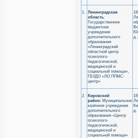
1.
Ленинградская
18
область
:
Ле
Государственное
об
бюджетное
Вс
учреждение
Юк
дополнительного
д.
образования
«Ленинградский
областной центр
психолого-
педагогической,
медицинской и
социальной помощи»,
ГБУДО «ЛО ППМС-
центр»
2.
Кировский
18
район:
Муниципальное
Ле
казённое учреждение
Ки
дополнительного
д.
образования «Центр
психолого-
педагогической,
медицинской и
социальной помощи»