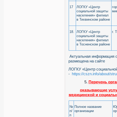
17
ЛОГКУ «Центр
гор
социальной защиты
ми
населения» филиал
в Тихвинском районе
18.
ЛОГКУ «Центр
г. 
социальной защиты
населения» филиал
в Тосненском районе
Актуальная информация о
размещена на сайте
ЛОГКУ «Центр социальной
-
https://cszn.info/about/str
Перечень орга
оказывающие услуг
медицинской и социаль
№
Полное название
Юр
п/
организации
ор
п