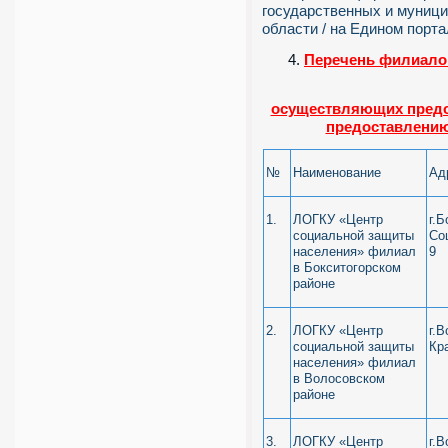
государственных и муници
области / на Едином порта
Перечень филиало
осуществляющих предос
предоставлени
№
Наименование
Ад
1.
ЛОГКУ «Центр
г.Б
социальной защиты
Со
населения» филиал
9
в Бокситогорском
районе
2.
ЛОГКУ «Центр
г.
социальной защиты
Кр
населения» филиал
в Волосовском
районе
3.
ЛОГКУ «Центр
г.