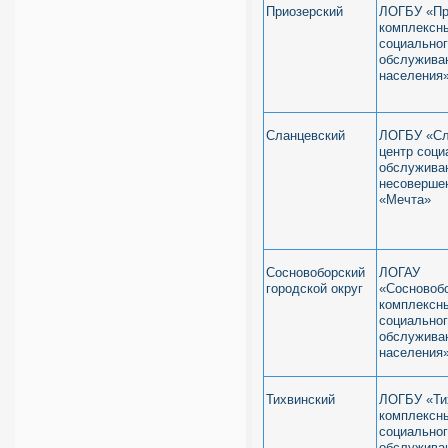
Приозерский
ЛОГБУ «Пр
комплексн
социально
обслужива
населения
Сланцевский
ЛОГБУ «Сл
центр соци
обслужива
несоверше
«Мечта»
Сосновоборский
ЛОГАУ
городской округ
«Сосновоб
комплексн
социально
обслужива
населения
Тихвинский
ЛОГБУ «Ти
комплексн
социально
обслужива