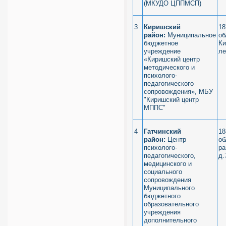
(МКУДО ЦППМСП)
3
Киришский
18
район:
Муниципальное
об
бюджетное
Ки
учреждение
ле
«Киришский центр
методического и
психолого-
педагогического
сопровождения», МБУ
"Киришский центр
МППС"
4
Гатчинский
18
район:
Центр
об
психолого-
ра
педагогического,
д.
медицинского и
социального
сопровождения
Муниципального
бюджетного
образовательного
учреждения
дополнительного