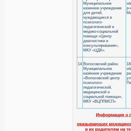
Муниципальное
об
казенное учреждение
р-
для детей,
Ма
нуждающихся в
психолого-
педагогической и
медико-социальной
помощи «Центр
диагностики и
консультирования»,
МКУ «ЦДК».
14
Волосовский район.
18
Муницмпальное
об
казённое учреждение
ра
«Волосовский центр
ул
психолого-
Па
педагогической,
медицинской и
социальной помощи»,
МКУ «ВЦППМСП»
Информация о п
оказывающих медицинск
и их родителям на т