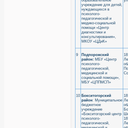
образовательное
ул
учреждение для детей,
нуждающихся в
психолого-
педагогической и
медико-социальной
помощи «Центр
диагностики и
консультирования»,
МКОУ «ЦДиК»
9
Подпорожский
18
район:
МБУ «Центр
Ле
психолого-
об
педагогической,
По
медицинской и
Со
социальной помощи»,
МБУ «ЦППМСП»
10
Бокситогорский
18
район
: Муниципальное
Ле
бюджетное
об
учреждение
Бо
«Бокситогорский центр
Шк
психолого-
18
педагогической,
Ле
медицинской и
об