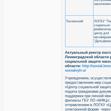
населения
Тосненский
ЛОГБУ "То
социально-
реабилита
центр для
несоверше
"Дельфине
Актуальный реестр пост
Ленинградской области р
социальной защите насе
области:
http://social.len
socialnyh-u/
Учреждением, осуществля
предоставлению мер соци
«Центр социальной защит
подача гражданами докум
поддержки при личной явк
филиалы ГБУ ЛО «МФЦ»; б
отправлением в ЛОГКУ «Ц
электронной форме через 