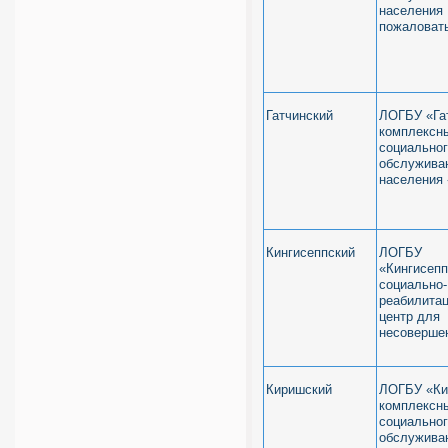
населения
пожаловат
Гатчинский
ЛОГБУ «Га
комплексн
социально
обслужива
населения
Кингисеппский
ЛОГБУ
«Кингисепп
социально-
реабилита
центр для
несоверше
Киришский
ЛОГБУ «Ки
комплексн
социально
обслужива