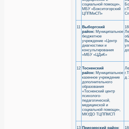
социальной помощи»,
Бо
МБУ «Бокситогорский
г.
ЦППМиСП»
Сп
11
Выборгский
18
район:
Муниципальное
Ле
бюджетное
об
учреждение «Центр
Вы
диагностики и
ул
консультирования
д
«МБУ «ЦДиК»
12
Тосненский
Ле
район:
Муниципальное
г.
казенное учреждение
д.
дополнительного
образования
«Тосненский центр
психолого-
педагогической,
медицинской и
социальной помощи»,
МКУДО ТЦППМСП
13
Приозерский район
:
18