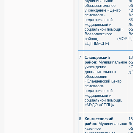
Муниципальное
Ле
образовательное
об
учреждение «Центр
г.
психолого -
Ал
педагогической,
86
медицинской и
Ле
социальной помощи»
об
Всеволожского
Вс
района, (МОУ
Це
«ЦППМиСП»)
7
Сланцевский
18
район:
Муниципальное
об
учреждение
г.
дополнительного
д.
образования
«Сланцевский центр
психолого-
педагогической,
медицинской и
социальной помощи,
«МУДО «СППЦ»
8
Кингисеппский
18
район:
Муниципальное
Ле
казённое
об