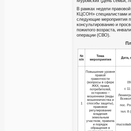
Муромских (День семьи, л
В рамках недели правово
КЦСОН» специалистами и
следующие мероприятия п
консультированию и просв
пожилого возраста, инвал
операции (СВО).
Пл
№
Тема
Дата, 
п/п
мероприятия
Повышение уровня
правой
грамотности
(вопросы в сфере
09
ЖКХ, права
с 11
потребителей,
осторожно –
Ленингр
мошенники (виды
Всевол
мошенничества и
1
способы защиты),
пос. Ро
правовое
регулирование
тел. 8 
владения
земельным
участком, правила
и порядок
mucsola
обращения в