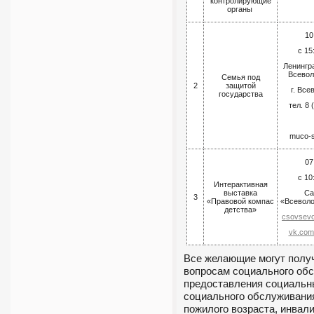
контролирующие
органы
10
с 15
Ленингр
Всевол
Семья под
2
защитой
г. Все
государства
тел. 8 
muco-
07
с 10
Интерактивная
выставка
Са
3
«Правовой компас
«Всевол
детства»
csovsevol
vk.com
Все желающие могут полу
вопросам социального об
предоставления социальн
социального обслуживания
пожилого возраста, инвали