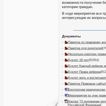
возможности получения б
категории граждан.
В ходе мероприятия все п
интересующие их вопросы
Документы
-
Памятка по правовому во
-
Памятка для родителей
(7
-
Несколько коротких прав
-
Буклет 18 лет
(815Кб)
-
Буклет Каждый ребенок и
-
Буклет Права ребенка
(81
-
Буклет жить и воспитыва
-
Памятка Правовые сайты
-
Бесплатная юридическая 
-
Мероприятия ко дню прав
-
Доклад "О положении дете
Российской Федерации"